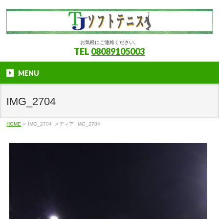
お気軽にご連絡ください。
TEL
08089105003
MENU
IMG_2704
HOME
»
IMG_2704
メディア
IMG_2704