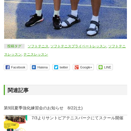
投稿タグ
ソフトテニス
,
ソフトテニスプライベートレッスン
,
ソフトテニ
スレッスン
,
テニスレッスン
Facebook
Hatena
twitter
Google+
LINE
関連記事
第9回夏季強化練習会のお知らせ 8/22(土)
7/3よりサントピアテニスパークにてスクール開催