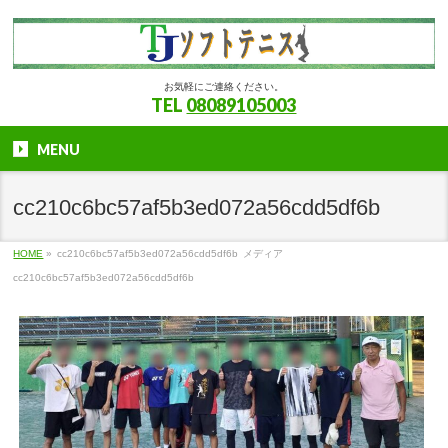
お気軽にご連絡ください。
TEL
08089105003
MENU
cc210c6bc57af5b3ed072a56cdd5df6b
HOME
»
cc210c6bc57af5b3ed072a56cdd5df6b
メディア
cc210c6bc57af5b3ed072a56cdd5df6b