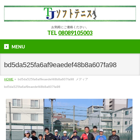
お気軽にご連絡ください。
TEL
08089105003
MENU
bd5da525fa6af9eaedef48b8a607fa98
HOME
»
bd5da525fa6af9eaedef48b8a607fa98
メディア
bd5da525fa6af9eaedef48b8a607fa98