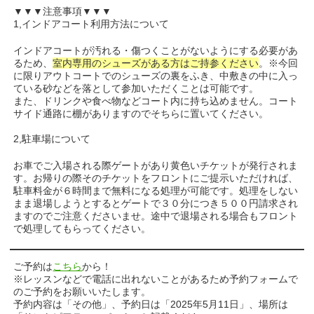
▼▼▼注意事項▼▼▼
1,インドアコート利用方法について
インドアコートが汚れる・傷つくことがないようにする必要があ
るため、
室内専用のシューズがある方はご持参ください
。※今回
に限りアウトコートでのシューズの裏をふき、中敷きの中に入っ
ている砂などを落として参加いただくことは可能です。
また、ドリンクや食べ物などコート内に持ち込めません。コート
サイド通路に棚がありますのでそちらに置いてください。
2,駐車場について
お車でご入場される際ゲートがあり黄色いチケットが発行されま
す。お帰りの際そのチケットをフロントにご提示いただければ、
駐車料金が６時間まで無料になる処理が可能です。処理をしない
まま退場しようとするとゲートで３０分につき５００円請求され
ますのでご注意くださいませ。途中で退場される場合もフロント
で処理してもらってください。
ご予約は
こちら
から！
※レッスンなどで電話に出れないことがあるため予約フォームで
のご予約をお願いいたします。
予約内容は「その他」、予約日は「2025年5月11日」、場所は