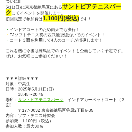
ついに!!!
サントピアテニスパー
5/11(日)に東京都練馬区にある
ク
にてイベントを開催します。
1,100円(税込)
初回限定で参加費は
です！
・
インドアコートのため雨天でも決行！
・
TJソフトテニス初の西武池袋線沿いでのイベント！
・
コート３面を利用して
4人のコーチが指導します！
これを機に今後は練馬区でのイベントも企画していく予定です。
ぜひ、お気軽にご参加ください！
▼▼▼詳細▼▼▼
対象：中高生
日時：2025年5月11日(日)
18:45〜20:45
場所：
サントピアテニスパーク
インドアカーペットコート（３
面）
〒177-0032 東京都練馬区谷原2丁目6-35
内容：ソフトテニス練習会
参加費：1,100円（税込）
参加人数：最大30名