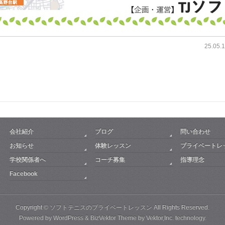
25.0
会社紹介
ブログ
問い合わせ
お知らせ
体験レッスン
プライベートレ
学校関係者へ
コーチ募集
指導理念
Facebook
Copyright ©
ソフトテニスのプライベートレッスン
All Rights Reserved.
Powered by
WordPress
&
BizVektor Theme
by
Vektor,Inc.
technology.