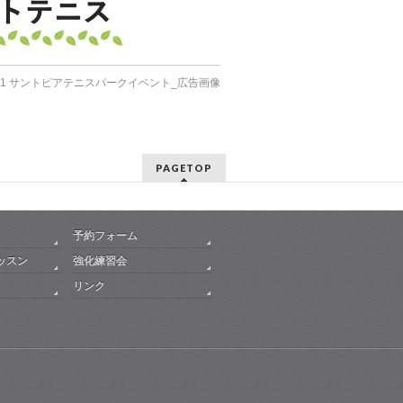
5.11 サントピアテニスパークイベント_広告画像
PAGETOP
予約フォーム
ッスン
強化練習会
リンク